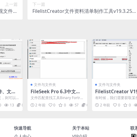
上一篇
下一篇
监视文件变
FilelistCreator文件资料清单制作工具v19.3.25中
化工具)
文绿色版
文件与文件夹
文件与文件夹
文件、文件
FileSeek Pro 6.3中文注
FilelistCreator V1
 / 解决C
册版-文件字符串搜索工具
19 批量生成文件名
足，则可以
文件匹配查找工具Binary Fortres
有时候，我们需要获取某
创建文件夹列表工具
其他文件夹
s Software FileSee...
的全部名称，怎么办？ 
0
13
0
2 年前
0
0
57
0
2 年前
0
0
装...
多种解决方案，百度一搜..
快速导航
关于本站
联
个人中心
VIP介绍