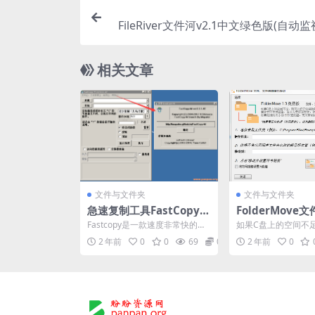
FileRiver文件河v2.1中文绿色版(自动
相关文章
文件与文件夹
文件与文件夹
急速复制工具FastCopy3.
FolderMove
3.1.42中文版（X86+X6
夹链接式移动v1.3
Fastcopy是一款速度非常快的文
如果C盘上的空间不
4）
盘空间不足
件拷贝软件，网络上流传的FastC
把已安装程序移动到
2 年前
0
0
69
0
2 年前
0
opy都是...
或磁盘，而且无需重新安