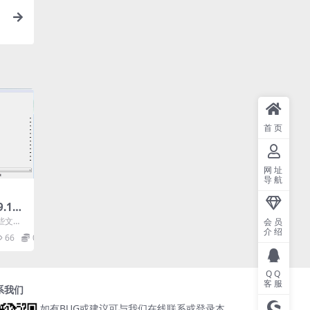
首页
网址
导航
9.11.
清单-
些文件
会员
介绍
当然有很
66
0
.
QQ
客服
系我们
如有BUG或建议可与我们在线联系或登录本