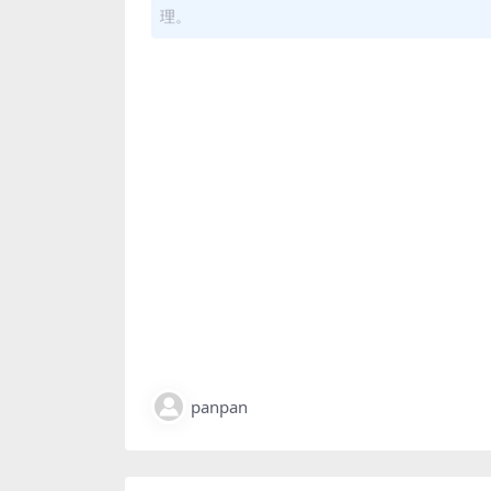
理。
panpan