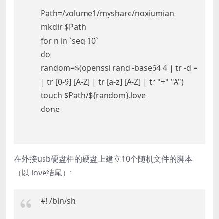
Path=/volume1/myshare/noxiumian
mkdir $Path
for n in `seq 10`
do
random=$(openssl rand -base64 4 | tr -d =
| tr [0-9] [A-Z] | tr [a-z] [A-Z] | tr "+" "A")
touch $Path/${random}.love
done
在外接usb硬盘柜的硬盘上建立10个随机文件的脚本
（以.love结尾）:
#! /bin/sh