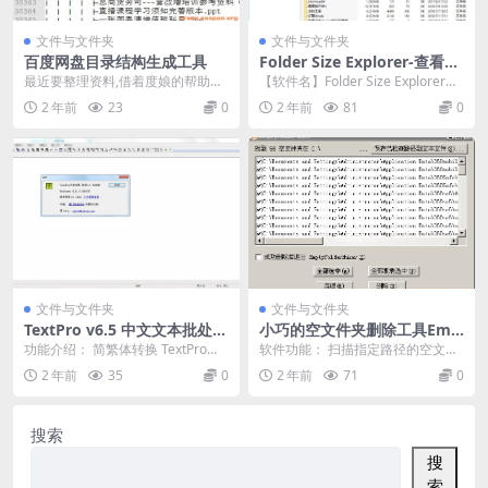
文件与文件夹
文件与文件夹
百度网盘目录结构生成工具
Folder Size Explorer-查看文
件夹大小软件
最近要整理资料,借着度娘的帮助用
【软件名】Folder Size Explorer
Python做了一个 DB的目录为：百
【介 绍】这是一款免费文...
2 年前
23
0
2 年前
81
0
度网盘的安...
文件与文件夹
文件与文件夹
TextPro v6.5 中文文本批处理
小巧的空文件夹删除工具Emp
软件
tyFolderNuker
功能介绍： 简繁体转换 TextPro内
软件功能： 扫描指定路径的空文件
部采用Unicode编码。通过读入和
夹，然后删除。 特别提醒： C盘里
2 年前
35
0
2 年前
71
0
保存...
的一些空文件夹...
搜索
搜
索