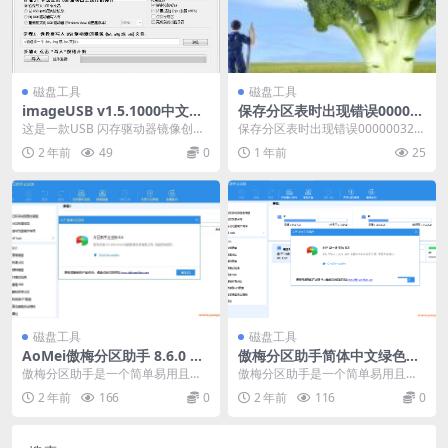
磁盘工具
磁盘工具
imageUSB v1.5.1000中文绿
保存分区表时出现错误000003
色版(U盘镜像创建批量写入工
2
这是一款USB 闪存驱动器镜像创建
保存分区表时出现错误00000032
具)
写入工具，它可以将一个镜像同时
（或0000032）的核心解决方法是
2 年前
49
0
1 年前
25
写入到多个 US...
使用Di...
磁盘工具
磁盘工具
AoMei傲梅分区助手 8.6.0 简
傲梅分区助手简体中文绿色版-
体中文企业版绿色版
8.5企业版-傲梅分区助手企业
傲梅分区助手是一个简单易用且免
傲梅分区助手是一个简单易用且免
版
费的磁盘分区管理软件，在它的帮
费的磁盘分区管理软件，在它的帮
2 年前
166
0
2 年前
116
0
助下，您可以无损数据...
助下，您可以无损数据...