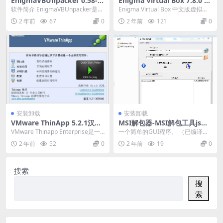
EnigmaVBUnpacker 0.58-E
Enigma Virtual Box 7.8.0 中
nigma Virtual Box 文件解包
文版-文件打包系统,文件虚拟
软件简介 EnigmaVBUnpacker是针
Enigma Virtual Box 中文版虚拟文
器
化工具
对Enigma Virtual B...
件打包系统可以将您的程序和配
2 年前
67
0
2 年前
121
0
套...
安装卸载
安装卸载
VMware ThinApp 5.2.1汉化
MSI解包器-MSI解包工具jsms
版-5.2.6英文版-制作绿色软件
ix 1.19.01 汉化版
VMware Thinapp Enterprise是一
一个简单的GUI程序。 （已编译的E
的软件
款非常专业实用的应用虚拟化...
XE文件。） 在所有Windows版本上
2 年前
52
0
2 年前
19
0
运行...
搜索
搜
索