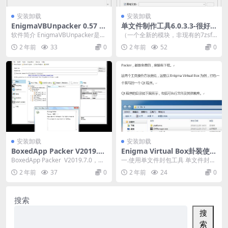
安装卸载
安装卸载
EnigmaVBUnpacker 0.57 完
单文件制作工具6.0.3.3-很好
美汉化版-Enigma Virtual Bo
用
软件简介 EnigmaVBUnpacker是针
（一个全新的模块，非现有的7zsf
x 文件解包器
对Enigma Virtual B...
x、winrar自解压、zlib模块） 20
2 年前
33
0
2 年前
52
0
1...
安装卸载
安装卸载
BoxedApp Packer V2019.7.
Enigma Virtual Box卦装使用
0-单文件制作工具-打包神器
教程
BoxedApp Packer V2019.7.0，虚
一.使用单文件封包工具 单文件封包
拟化打包工具，能把.ex...
工具，顾名思义就是将可执行文件
2 年前
37
0
2 年前
24
0
及其相关依赖打包...
搜索
搜
索