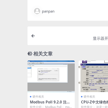
panpan
显示器开
相关文章
硬件相关
硬件相关
Modbus Poll 9.2.0 注册
CPU-Z中文绿色
版 x86/x64(开发调试工
1.80.1（X86+X
软件介绍： Modbus Poll： mod
软件简介： 这是一