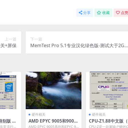
分享
收藏
点赞
上一篇
下一篇
关+屏保
MemTest Pro 5.1专业汉化绿色版-测试大于2G
存
硬件相关
硬件相关
特别版 v
AMD EPYC 9005和9004
CPU-Z1.88中文版
64）
的区别
检测工具）-数字签
款非常流行的
‌AMD EPYC 9005系列和EPYC 90
CPU-Z是一款家喻户晓的