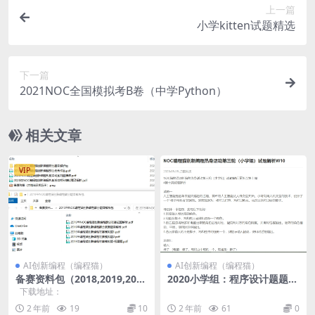
上一篇
小学kitten试题精选
下一篇
2021NOC全国模拟考B卷（中学Python）
相关文章
VIP
AI创新编程（编程猫）
AI创新编程（编程猫）
备赛资料包（2018,2019,202
2020小学组：程序设计题题目
0）
及解析
下载地址：
2 年前
19
10
2 年前
61
0