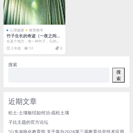
心理健康
教育教学
竹子生长的奇迹（一夜之间几
十米）
在某个地方，有一种竹子，它的生
长方式与其他植物大相径庭。在种
2 年前
51
0
下竹子种子后的前几年...
搜索
搜
索
近期文章
松土-土壤板结如何治-疏松土壤
子比主题的官方论坛
“山东省电化教育馆 关于举办2026第三届教育信息技术应用