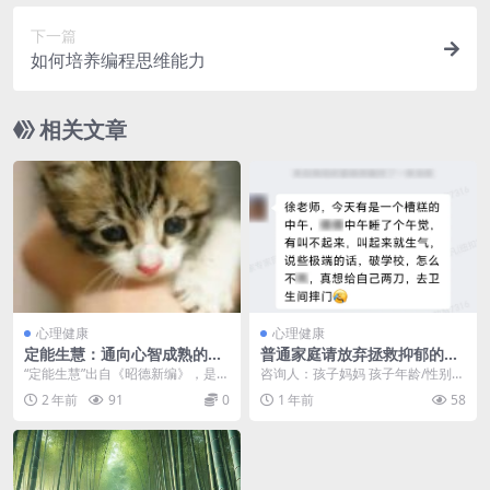
下一篇
如何培养编程思维能力
相关文章
心理健康
心理健康
定能生慧：通向心智成熟的必
普通家庭请放弃拯救抑郁的孩
经之路
子！女儿抑郁后我被骗几十
“定能生慧”出自《昭德新编》，是佛
咨询人：孩子妈妈 孩子年龄/性别：
万，直到我花几十块做到这三
家语。意思是当一个人心灵沉静、
16岁/女孩 指导老师：徐梦凡老师
2 年前
91
0
1 年前
58
件事后，孩子成功复学
定力强大时，智慧...
及其团队 ...