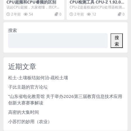
CPU超频和CPU睿频的区别
CPU检测工具 CPU-Z 1.92.0
自适应绿色单文件版
说起CPU超频，大家都懂，而CPU
CPU-Z是最权威的CPU处理器检测
睿频呢？ 也许你买CPU的时候也会
工具。 它支持的CPU种类相当全
2 年前
54
0
2 年前
12
0
看到这个参数...
面，软件的启...
搜索
搜
索
近期文章
松土-土壤板结如何治-疏松土壤
子比主题的官方论坛
“山东省电化教育馆 关于举办2026第三届教育信息技术应用
创新大赛赛事解读
高密的大集时间
小苏打的妙用（农业）