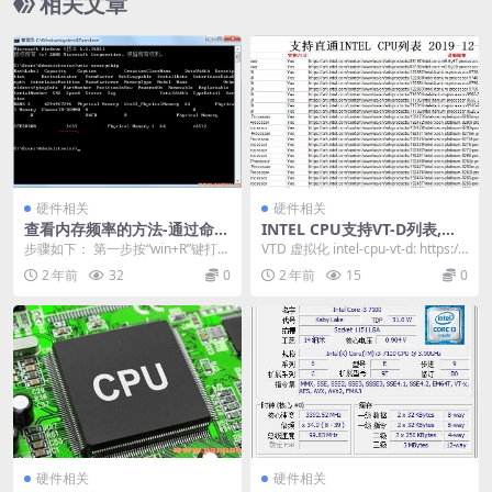
相关文章
硬件相关
硬件相关
查看内存频率的方法-通过命令
INTEL CPU支持VT-D列表,更
查看内存条频率
新日期2019-12-03
步骤如下： 第一步按“win+R”键打开
VTD 虚拟化 intel-cpu-vt-d: https://
运行，在运行输入“cmd” 第二步进
474b.com...
2 年前
32
0
2 年前
15
0
去命...
硬件相关
硬件相关