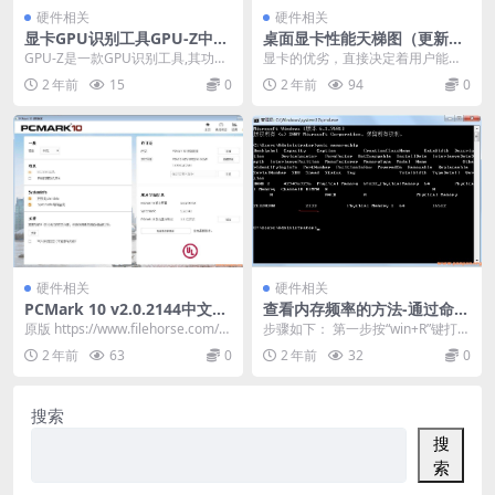
硬件相关
硬件相关
显卡GPU识别工具GPU-Z中文
桌面显卡性能天梯图（更新日
版V2.2-硬件检测工具
期2019.12）
GPU-Z是一款GPU识别工具,其功能
显卡的优劣，直接决定着用户能否
就是用于显卡识别的”GPU-Z”。 GP
获得理想的视觉体验。 不过，想要
2 年前
15
0
2 年前
94
0
U...
在已有的显卡产品中...
硬件相关
硬件相关
PCMark 10 v2.0.2144中文高
查看内存频率的方法-通过命令
级进阶安装版(整机硬件性能评
查看内存条频率
原版 https://www.filehorse.com/d
步骤如下： 第一步按“win+R”键打开
测工具)
ownload-pc...
运行，在运行输入“cmd” 第二步进
2 年前
63
0
2 年前
32
0
去命...
搜索
搜
索