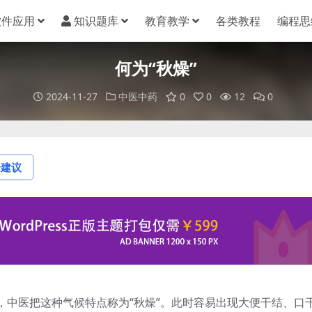
软件应用
知识题库
教育教学
各类教程
编程思
何为“秋燥”
2024-11-27
中医中药
0
0
12
0
论建议
，中医把这种气候特点称为“秋燥”。此时容易出现大便干结、口