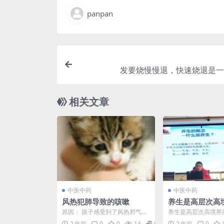
panpan
发要烧‬慢慢退，快速烧退‬是一种
相关文章
中医中药
中医中药
风热犯肺导致的咳嗽
养生是高层次高
养生的前提是会
原因： 孩子感受到了风热邪气，
养生是高层次高境界
影响了肺脏宣发肃降的功能，进
前提是会治病，上工
2 年前
0
0
14
0
2 年前
0