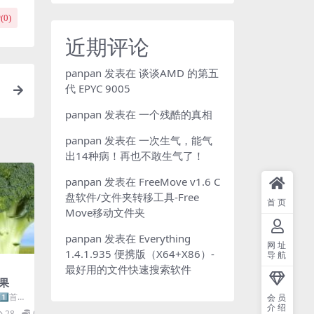
(
0
)
近期评论
panpan
发表在
谈谈AMD 的第五
代 EPYC 9005
panpan
发表在
一个残酷的真相
panpan
发表在
一次生气，能气
出14种病！再也不敢生气了！
panpan
发表在
FreeMove v1.6 C
盘软件/文件夹转移工具-Free
首页
Move移动文件夹
panpan
发表在
Everything
网址
1.4.1.935 便携版（X64+X86）-
导航
最好用的文件快速搜索软件
水果
1️⃣首先
会员
介绍
水果‬
28
0