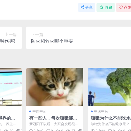
分享
收藏
点赞
上一篇
下一篇
伤害! ‎
防火和救火哪个重要
中医中药
中医中药
境界的，
有一些人，每次咳嗽能持
咳嗽‬为什么不能‬吃
治病
续很长时间
的，养生的
新冠阳了以后，大家会发现很多
咳嗽‬为什么不能‬吃水果？ 
治未病，现
人动不动就容易咳嗽，还有一些
咳‬嗽多为寒邪作祟，而多数
0
29
0
2 年前
0
0
37
0
2 年前
0
0