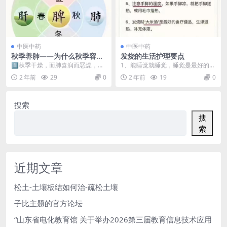
中医中药
中医中药
秋季养肺——为什么秋季容易
发烧的生活护理要点
咳嗽？
1️⃣秋季干燥，而肺喜润而恶燥，再
1、能睡觉就睡觉，睡觉是最好的恢
加上小儿肺常不足，抵御能力较
复方法。 2、能少吃就少吃。吃的
2 年前
29
0
2 年前
19
0
弱，引发咳嗽。 2...
越少脾胃负担越轻...
搜索
搜
索
近期文章
松土-土壤板结如何治-疏松土壤
子比主题的官方论坛
“山东省电化教育馆 关于举办2026第三届教育信息技术应用