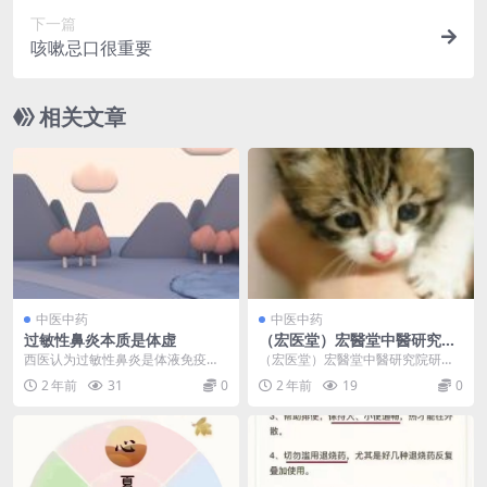
下一篇
咳嗽忌口很重要
相关文章
中医中药
中医中药
过敏性鼻炎本质是体虚
（宏医堂）宏醫堂中醫研究院
研发：中药膏方，中药穴位
西医认为过敏性鼻炎是体液免疫亢
（宏医堂）宏醫堂中醫研究院研
贴……
进、细胞免疫下降导致的，也就是
发： 中药膏方，中药穴位贴（咳
2 年前
31
0
2 年前
19
0
免疫紊乱，所以采取抗...
嗽，感冒，发烧，腹泻，...