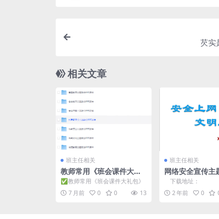
芡实
相关文章
班主任相关
班主任相关
教师常用《班会课件大礼
网络安全宣传主
包》
件
✅教师常用《班会课件大礼包》
下载地址：
7 月前
0
0
13
2 年前
0