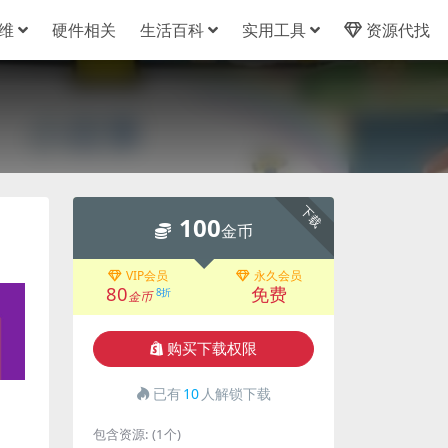
维
硬件相关
生活百科
实用工具
资源代找
下载
100
金币
VIP会员
永久会员
80
免费
8折
金币
购买下载权限
已有
10
人解锁下载
包含资源:
(1个)