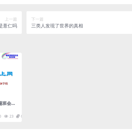
上一篇
下一篇
是薏仁吗
三类人发现了世界的真相
题班会课
0
23
0