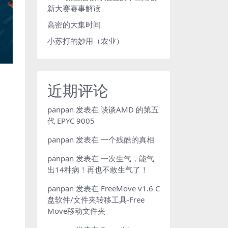
新大赛赛事解读
高密的大集时间
小苏打的妙用（农业）
近期评论
panpan
发表在
谈谈AMD 的第五
代 EPYC 9005
panpan
发表在
一个残酷的真相
panpan
发表在
一次生气，能气
出14种病！再也不敢生气了！
panpan
发表在
FreeMove v1.6 C
盘软件/文件夹转移工具-Free
Move移动文件夹