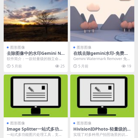
图形图像
图形图像
去除图像中的水印Gemini Na
在线去除gemini水印-免费去
no Banana / Pro【Gemini
除 Gemini / Nano Banana
软件简介：一款轻量级的独立命令
Gemini Watermark Remover 免费
Watermark Tool】
图片水印
行工具，通过数学精确的反向 alph
去除 Gemini / N...
5 月前
25
5 月前
19
a 混合技术去...
图形图像
图形图像
Image Splitter一站式多功能
HivisionIDPhoto-轻量级的 A
图片处理工具，支持 7 种图片
I 证件照制作工具
一站式多功能图片处理工具，支持
实现了对多种用户拍照场景的识