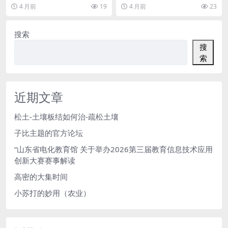
裁剪、拼图与模板、图片编辑
7 种图片裁剪、拼图与模板、图片
别、抠图与证件照生成，并提供不
4 月前
19
4 月前
23
编辑、格式转换、...
同尺寸规格的标准证件照...
搜索
搜
索
近期文章
松土-土壤板结如何治-疏松土壤
子比主题的官方论坛
“山东省电化教育馆 关于举办2026第三届教育信息技术应用
创新大赛赛事解读
高密的大集时间
小苏打的妙用（农业）