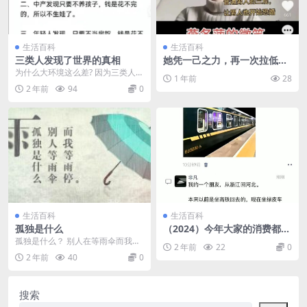
生活百科
生活百科
三类人发现了世界的真相
她凭一己之力，再一次拉低了
2025年的结婚率
为什么大环境这么差? 因为三类人发
1 年前
28
现了世界的真相。 一、有钱人发现
2 年前
94
0
只要不乱投资，...
生活百科
生活百科
孤独是什么
（2024）今年大家的消费都降
级到什么程度了
孤独是什么？ 别人在等雨伞而我在
2 年前
22
0
等雨停……
2 年前
40
0
搜索