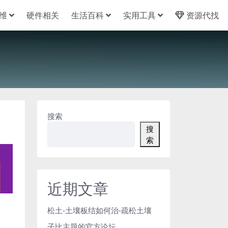
维
硬件相关
生活百科
实用工具
资源代找
搜索
搜
索
近期文章
松土-土壤板结如何治-疏松土壤
子比主题的官方论坛