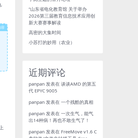
,
“山东省电化教育馆 关于举办
2026第三届教育信息技术应用创
新大赛赛事解读
内容
高密的大集时间
小苏打的妙用（农业）
近期评论
panpan
发表在
谈谈AMD 的第五
代 EPYC 9005
panpan
发表在
一个残酷的真相
panpan
发表在
一次生气，能气
出14种病！再也不敢生气了！
上
panpan
发表在
FreeMove v1.6 C