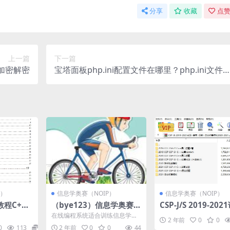
分享
收藏
点赞
上一篇
下一篇
ef加密解密
宝塔面板php.ini配置文件在哪里？php.ini文件
径
VIP
P）
信息学奥赛（NOIP）
信息学奥赛（NOIP）
程C+
（bye123）信息学奥赛在
CSP-J/S 2019-20
线训练OJ
+答案+题解+洛谷初
在线编程系统适合训练信息学奥
2 年前
0
0
拟2020-2021
赛选手 支持C C++ Python pasca
0
113
10
2 年前
0
0
44