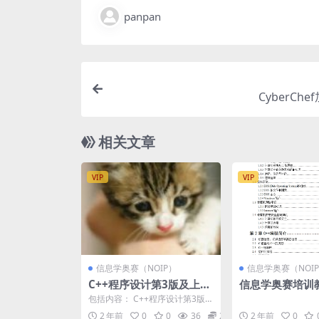
panpan
CyberCh
相关文章
VIP
VIP
信息学奥赛（NOIP）
信息学奥赛（NOI
C++程序设计第3版及上机
信息学奥赛培训教
指导
+版（229页）
包括内容： C++程序设计第3版 C
++程序设计第3版 题解与上机指
2 年前
0
0
36
20
2 年前
0