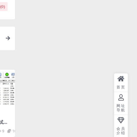
(
0
)
路
首页
网址
导航
21试题
赛模
会员
9
10
介绍