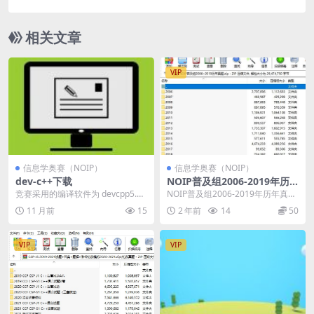
相关文章
VIP
信息学奥赛（NOIP）
信息学奥赛（NOIP）
dev-c++下载
NOIP普及组2006-2019年历
年真题
竞赛采用的编译软件为 devcpp5.11
NOIP普及组2006-2019年历年真
下载地址： https...
题，包括初赛试题和答案，复赛试
11 月前
15
2 年前
14
50
题和答案 ...
VIP
VIP