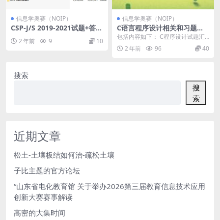
信息学奥赛（NOIP）
信息学奥赛（NOIP）
CSP-J/S 2019-2021试题+答案
C语言程序设计相关和习题及
+题解+洛谷初赛模拟2020-20
上机指导
包括内容如下： C程序设计试题汇
2 年前
9
10
21
编 (第三版) C语言程序设计 第2版
2 年前
96
40
学习辅导...
搜索
搜
索
近期文章
松土-土壤板结如何治-疏松土壤
子比主题的官方论坛
“山东省电化教育馆 关于举办2026第三届教育信息技术应用
创新大赛赛事解读
高密的大集时间