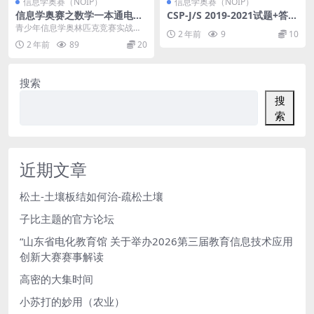
信息学奥赛（NOIP）
信息学奥赛（NOIP）
信息学奥赛之数学一本通电子
CSP-J/S 2019-2021试题+答案
书
+题解+洛谷初赛模拟2020-20
青少年信息学奥林匹克竞赛实战辅
2 年前
9
10
21
导丛书 C++版 包括内容： 信息学奥
2 年前
89
20
赛之数学一本...
搜索
搜
索
近期文章
松土-土壤板结如何治-疏松土壤
子比主题的官方论坛
“山东省电化教育馆 关于举办2026第三届教育信息技术应用
创新大赛赛事解读
高密的大集时间
小苏打的妙用（农业）