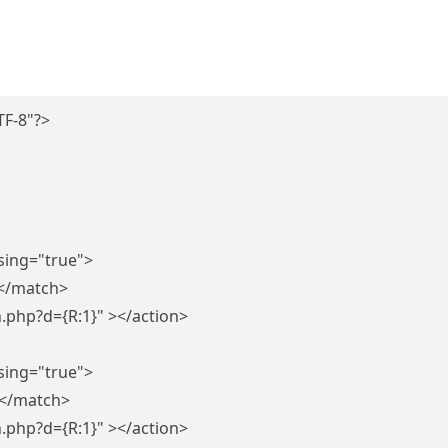
TF-8"?>
sing="true">
></match>
.php?d={R:1}" ></action>
sing="true">
 ></match>
.php?d={R:1}" ></action>