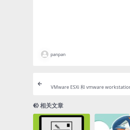
panpan
VMware ESXi 和 vmware workstat
相关文章