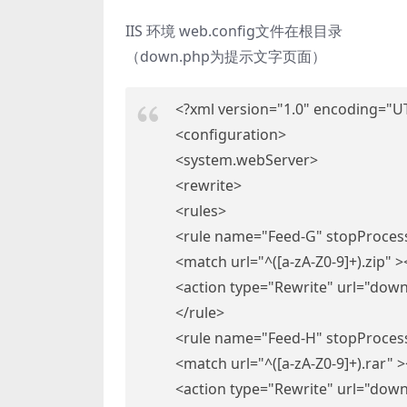
IIS 环境 web.config文件在根目录
（down.php为提示文字页面）
<?xml version="1.0" encoding="U
<configuration>
<system.webServer>
<rewrite>
<rules>
<rule name="Feed-G" stopProces
<match url="^([a-zA-Z0-9]+).zip" 
<action type="Rewrite" url="down
</rule>
<rule name="Feed-H" stopProces
<match url="^([a-zA-Z0-9]+).rar"
<action type="Rewrite" url="down