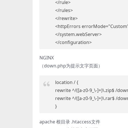
</rule>
</rules>
</rewrite>
<httpErrors errorMode="Custom"
</system.webServer>
</configuration>
NGINX
（down.php为提示文字页面）
location / {
rewrite ^/([a-z0-9_\-]+)\.zip$ /do
rewrite ^/([a-z0-9_\-]+)\.rar$ /do
}
apache 根目录 .htaccess文件