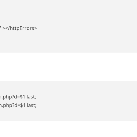
 ></httpErrors>
wn.php?d=$1 last;
wn.php?d=$1 last;