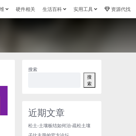
维
硬件相关
生活百科
实用工具
资源代找
搜索
搜
索
近期文章
松土-土壤板结如何治-疏松土壤
子比主题的官方论坛