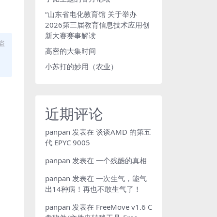
“山东省电化教育馆 关于举办
2026第三届教育信息技术应用创
新大赛赛事解读
盗
高密的大集时间
小苏打的妙用（农业）
近期评论
panpan
发表在
谈谈AMD 的第五
代 EPYC 9005
panpan
发表在
一个残酷的真相
panpan
发表在
一次生气，能气
出14种病！再也不敢生气了！
panpan
发表在
FreeMove v1.6 C