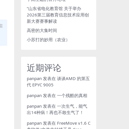
“山东省电化教育馆 关于举办
2026第三届教育信息技术应用创
新大赛赛事解读
盗
高密的大集时间
小苏打的妙用（农业）
近期评论
panpan
发表在
谈谈AMD 的第五
代 EPYC 9005
panpan
发表在
一个残酷的真相
panpan
发表在
一次生气，能气
出14种病！再也不敢生气了！
panpan
发表在
FreeMove v1.6 C