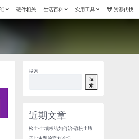
维
硬件相关
生活百科
实用工具
资源代找
搜索
搜
索
近期文章
松土-土壤板结如何治-疏松土壤
子比主题的官方论坛