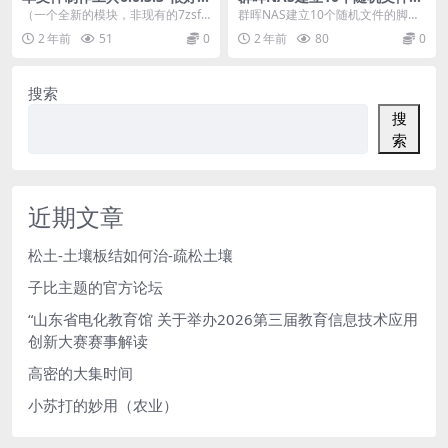
用
脚本-以.love结尾-群晖脚本
（一个全新的模块，非现有的7zsf
群晖NAS建立10个随机文件的脚本-
x、winrar自解压、zlib模块） 20
以.love结尾-群晖脚本 #! /bin/...
2 年前
51
0
2 年前
80
0
1...
搜索
搜
索
近期文章
松土-土壤板结如何治-疏松土壤
子比主题的官方论坛
“山东省电化教育馆 关于举办2026第三届教育信息技术应用
创新大赛赛事解读
高密的大集时间
小苏打的妙用（农业）