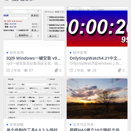
软件应用
软件应用
IQI9 Windows一键安装 v9.1
OnlyStopWatch4.21中文版-
0.0.8 x64 单文件版 [系统环境
实用的计时器、秒表、倒计时
iqi9一键安装是款集系统安装、镜像
OnlyStopWatch是windows上简单
&PE通用]
工具
还原（大多数镜像格式都支持）、
实用的计时器 特点： 界面可置顶...
2 年前
87
0
2 年前
28
0
虚拟光驱于一体...
安装卸载
文件与文件夹
单文件制作工具6.0.3.3-很好
群晖NAS建立10个随机文件的