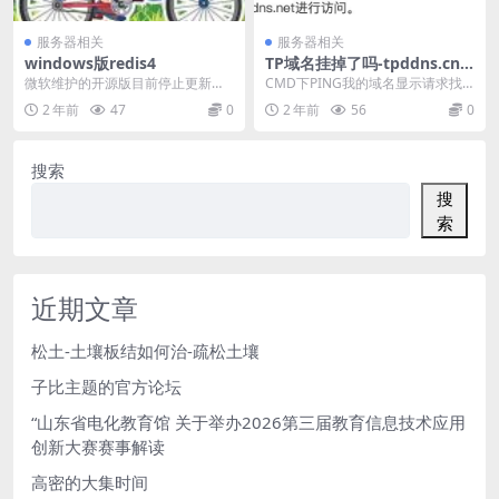
服务器相关
服务器相关
windows版redis4
TP域名挂掉了吗-tpddns.cn
无法访问
微软维护的开源版目前停止更新
CMD下PING我的域名显示请求找
了，最新的还是2016年7月发布的
不到主机。。。。。。。 如下所
2 年前
47
0
2 年前
56
0
3.2.100版本...
示： C:\&g...
搜索
搜
索
近期文章
松土-土壤板结如何治-疏松土壤
子比主题的官方论坛
“山东省电化教育馆 关于举办2026第三届教育信息技术应用
创新大赛赛事解读
高密的大集时间