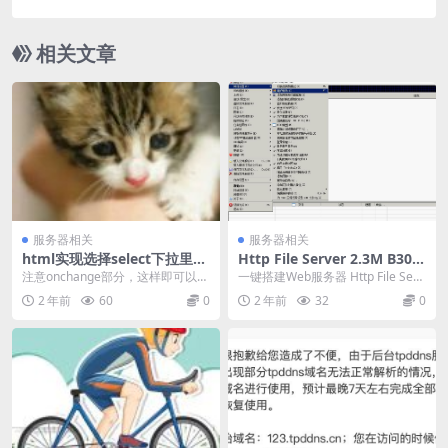
相关文章
服务器相关
服务器相关
html实现选择select下拉里面
Http File Server 2.3M B300
的项就能跳转
汉化绿色版-一键搭建Web服
注意onchange部分，这样即可以实
一键搭建Web服务器 Http File Serv
务器-Web ftp
现跳转了 <select οncha...
er 2.3M B300 汉化...
2 年前
60
0
2 年前
32
0