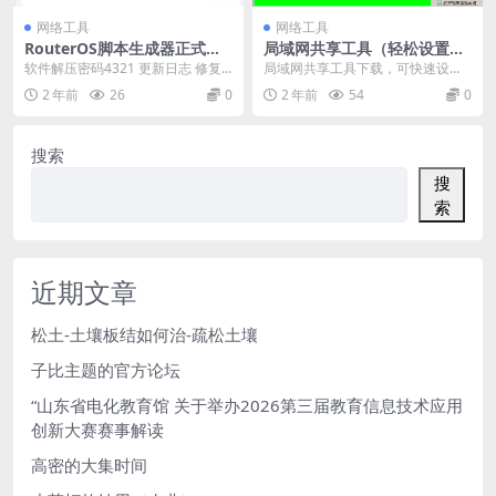
网络工具
网络工具
RouterOS脚本生成器正式版V
局域网共享工具（轻松设置Wi
2.11 仅支持5.X-6.X
n7、Winxp相互共享）
软件解压密码4321 更新日志 修复
局域网共享工具下载，可快速设置
常用工具-网络监测(Netwatch),l...
你的xp、win7系统的文件共享设
2 年前
26
0
2 年前
54
0
置，使其它局域网...
搜索
搜
索
近期文章
松土-土壤板结如何治-疏松土壤
子比主题的官方论坛
“山东省电化教育馆 关于举办2026第三届教育信息技术应用
创新大赛赛事解读
高密的大集时间