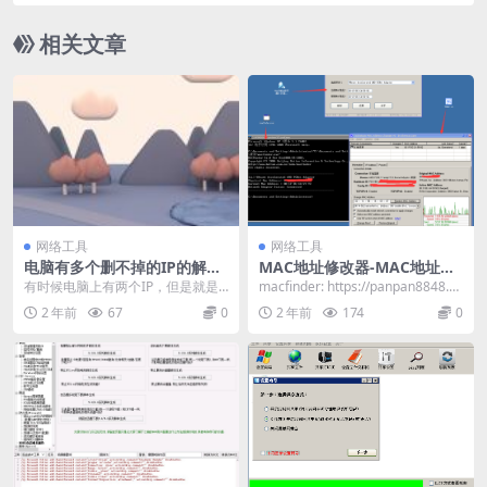
相关文章
网络工具
网络工具
电脑有多个删不掉的IP的解决
MAC地址修改器-MAC地址修
方法
改工具-网卡物理地址修改工具
有时候电脑上有两个IP，但是就是
macfinder: https://panpan8848.ct
删不掉 解决方法： 执行如下两条命
file.com...
2 年前
67
0
2 年前
174
0
令 netsh...