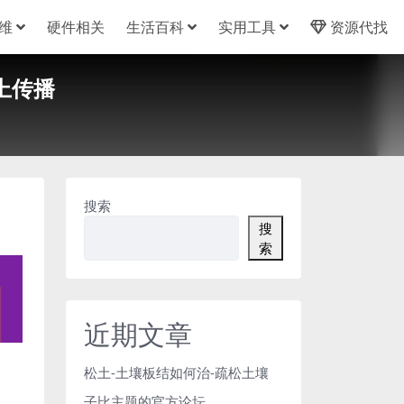
维
硬件相关
生活百科
实用工具
资源代找
上传播
搜索
搜
索
近期文章
松土-土壤板结如何治-疏松土壤
子比主题的官方论坛