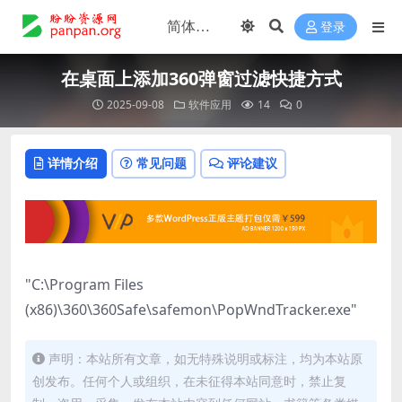
登录
在桌面上添加360弹窗过滤快捷方式
2025-09-08
软件应用
14
0
详情介绍
常见问题
评论建议
"C:\Program Files
(x86)\360\360Safe\safemon\PopWndTracker.exe"
声明：本站所有文章，如无特殊说明或标注，均为本站原
创发布。任何个人或组织，在未征得本站同意时，禁止复