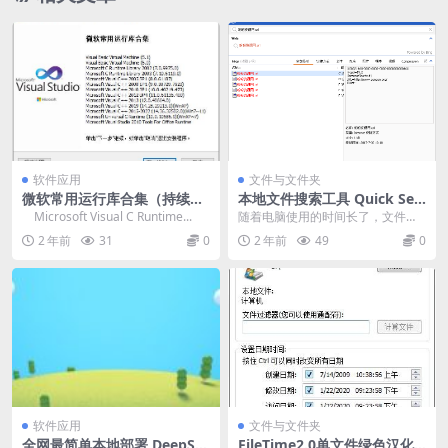
软件应用
文件与文件夹
微软常用运行库合集（持续更
本地文件搜索工具 Quick Sea
新帖）
rch 5.29.1.105 中文免费版
Microsoft Visual C Runtime...
随着电脑使用的时间长了，文件也
就多了，有时候要找某个文件还是
2 年前
31
0
2 年前
49
0
挺头疼，虽然Wind...
软件应用
文件与文件夹
全网最简单本地部署 DeepSe
FileTime2.0单文件绿色汉化