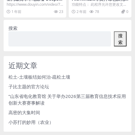
ek-R1教程
版-修改文件时间-改变文件时
https://www.douyin.com/video/74
功能特点： 此程序允许您更改文件
间神器
684674158...
&文件夹的创建、修改和最后一次
1 年前
23
2 年前
78
0
访问日期。...
搜索
搜
索
近期文章
松土-土壤板结如何治-疏松土壤
子比主题的官方论坛
“山东省电化教育馆 关于举办2026第三届教育信息技术应用
创新大赛赛事解读
高密的大集时间
小苏打的妙用（农业）