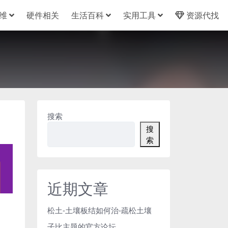
维
硬件相关
生活百科
实用工具
资源代找
搜索
搜
索
近期文章
松土-土壤板结如何治-疏松土壤
子比主题的官方论坛