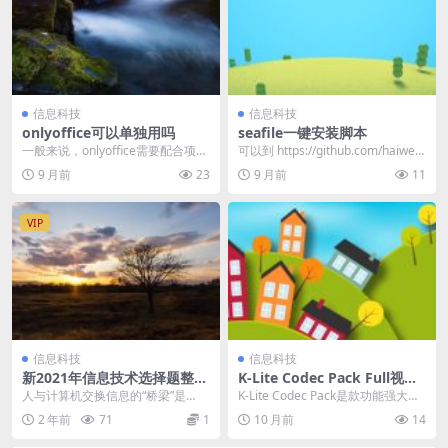
信息科技
信息科技
onlyoffice可以单独用吗
seafile一键安装脚本
一般来说，onlyoffice需要配合项目
可以到 https://github.com/haiwen/
使用，比如 主流的PHP...
seafile-se...
9 月前
23
9 月前
11
VIP
信息科技
信息科技
新2021年信息技术选择题整理
K-Lite Codec Pack Full视频
务必掌握
解码器
人与计算机交换信息的“桥梁”是
K-Lite Codec Pack是款功能强大的
（ B ） A . 鼠标 B . 输入/输出设
视频全能解码器，集合了丰富编解
2 年前
71
1
10 月前
14
备...
码...