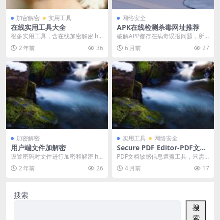
加密解密
实用工具
网络安全
在线实用工具大全
APK在线检测杀毒网址推荐
很多实用工具，含在线加密解密 htt
破解APP都存在病毒误报问题，所
ps://www.panpan.org/pp...
以非常难以区分是否存在病毒可能
2 年前
36
6 月前
27
性，强烈建议安装使...
加密解密
实用工具
网络安全
用户端文件加解密
Secure PDF Editor-PDF文档
敏感信息遮盖工具
设置密码对文件进行加密和解密 htt
PDF文档敏感信息遮盖工具，只需
ps://hatsh.bye123.com/
选择要处理的 PDF 文件，再通过手
2 年前
26
4 月前
17
动框选需遮蔽...
搜索
搜
索