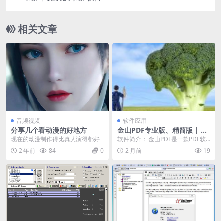
相关文章
音频视频
软件应用
分享几个看动漫的好地方
金山PDF专业版、精简版 | Ki
ngsoft PDF
现在的动漫制作得比真人演得都好
软件简介： 金山PDF是一款PDF软
件，集成PDF阅读、编辑、转换等
2 年前
84
0
2 月前
19
多种功能。 ...