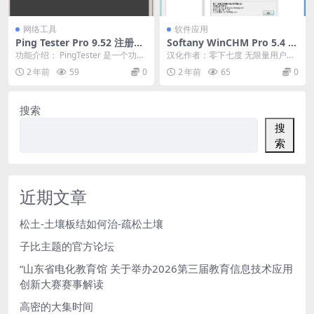
网络工具
软件应用
Ping Tester Pro 9.52 注册版-
Softany WinCHM Pro 5.4 零
图形化Ping命令工具
下七度汉化特别版-html帮助
功能介绍： PingTester 是一个功能
汉化作者：零下七度 无限量用户授
编辑制作软件
强大的图形化Ping命令网络测试工
权版 引领首发简体中文完美汉化版
2 年前
59
0
2 年前
65
0
具...
本 WinCHM...
搜索
搜
索
近期文章
松土-土壤板结如何治-疏松土壤
子比主题的官方论坛
“山东省电化教育馆 关于举办2026第三届教育信息技术应用
创新大赛赛事解读
高密的大集时间