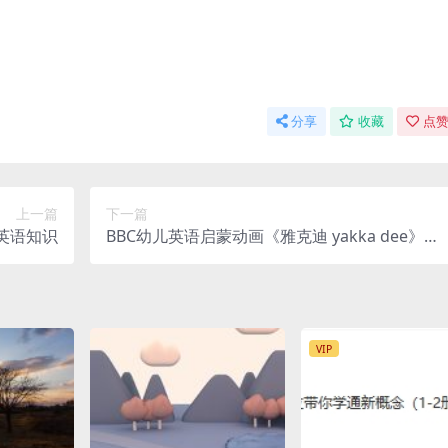
分享
收藏
点赞
上一篇
下一篇
英语知识
BBC幼儿英语启蒙动画《雅克迪 yakka dee》音
视频合集 17G
VIP