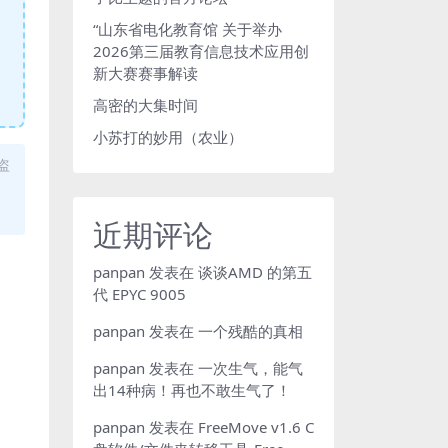
“山东省电化教育馆 关于举办
2026第三届教育信息技术应用创
新大赛赛事解读
高密的大集时间
小苏打的妙用（农业）
盗
近期评论
panpan
发表在
谈谈AMD 的第五
代 EPYC 9005
panpan
发表在
一个残酷的真相
panpan
发表在
一次生气，能气
出14种病！再也不敢生气了！
panpan
发表在
FreeMove v1.6 C