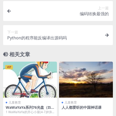
上一篇
编码转换最强的
下一篇
Python的程序能反编译出源码吗
相关文章
VIP
儿童教育
儿童教育
WaWaYaYa系列76光盘（IS
人人都爱听的中国神话课
O）
1 WaWaYaYa的开心小屋(4-7岁(By
阳光宝贝)).iso 2 WaWa...