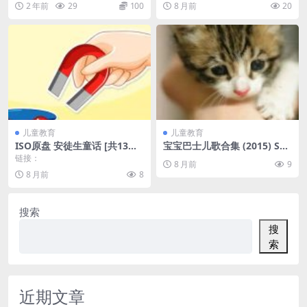
2 年前
29
100
8 月前
20
儿童教育
儿童教育
ISO原盘 安徒生童话 [共13碟]
宝宝巴士儿歌合集 (2015) S01
经典DVD合集 46.3GB
共682集 1080P 内嵌简中 📂
链接：
8 月前
9
13.72GB
8 月前
8
搜索
搜
索
近期文章