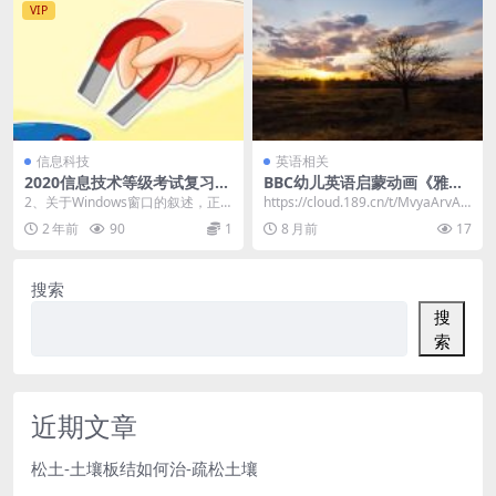
VIP
信息科技
英语相关
2020信息技术等级考试复习试
BBC幼儿英语启蒙动画《雅克
题
迪 yakka dee》音视频合集 1
2、关于Windows窗口的叙述，正
https://cloud.189.cn/t/MvyaArvAF
7G
确的是（D ） A . 屏幕上可以出现多
n6f
2 年前
90
1
8 月前
17
个窗...
搜索
搜
索
近期文章
松土-土壤板结如何治-疏松土壤