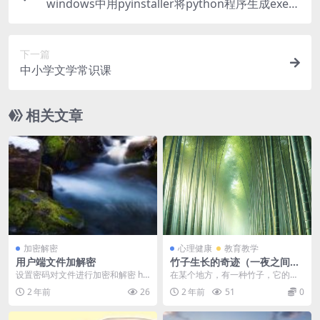
windows中用pyinstaller将python程序生成exe文
件的方法
下一篇
中小学文学常识课
相关文章
加密解密
心理健康
教育教学
用户端文件加解密
竹子生长的奇迹（一夜之间几
十米）
设置密码对文件进行加密和解密 htt
在某个地方，有一种竹子，它的生
ps://hatsh.bye123.com/
长方式与其他植物大相径庭。在种
2 年前
26
2 年前
51
0
下竹子种子后的前几年...