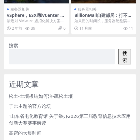
服务器相关
服务器相关
vSphere，ESXi和vCenter 的
BillionMail自建邮局：打不
区别
开？清理垃圾数据
最近对 VMware 虚拟化解决方案有
如果用的时间长，服务器硬盘满
很多的疑惑。毫无疑问，VMware
了，主要是日志文件太多导致的，
2 年前
39
0
11 月前
11
是虚拟化...
连上ssh后，输入下面...
搜索
搜
索
近期文章
松土-土壤板结如何治-疏松土壤
子比主题的官方论坛
“山东省电化教育馆 关于举办2026第三届教育信息技术应用
创新大赛赛事解读
高密的大集时间