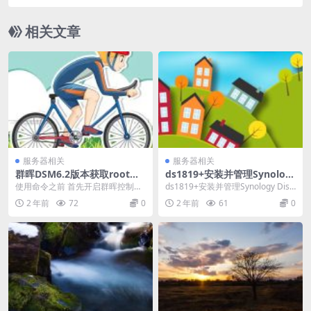
相关文章
服务器相关
服务器相关
群晖DSM6.2版本获取root权
ds1819+安装并管理Synolog
限教程
y DiskStation工具-Synolog
使用命令之前 首先开启群晖控制面
ds1819+安装并管理Synology Disk
y Assistant- Synology NAS
板、终端机的SSH功能。 复制命令
Station工具-Synol...
2 年前
72
0
2 年前
61
0
管理工具
之后 右键点击...