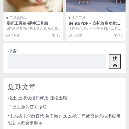
工具箱合集
实用工具
图吧工具箱-硬件工具箱
BentoPDF – 自托管多功能在
线PDF工具箱
DIY爱好者的必备工具合集 永久免
▎网站介绍：一个开源 PDF 工具
费使用，无广告无插件，纯净安
箱，所有 PDF 处理均在浏览器本地
7 月前
15
7 月前
15
全，无恶意代码和隐...
完成，无需...
搜索
搜
索
近期文章
松土-土壤板结如何治-疏松土壤
子比主题的官方论坛
“山东省电化教育馆 关于举办2026第三届教育信息技术应用
创新大赛赛事解读