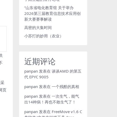
“山东省电化教育馆 关于举办
2026第三届教育信息技术应用创
新大赛赛事解读
高密的大集时间
小苏打的妙用（农业）
供
近期评论
不
panpan
发表在
谈谈AMD 的第五
代 EPYC 9005
e采
panpan
发表在
一个残酷的真相
网页
panpan
发表在
一次生气，能气
出14种病！再也不敢生气了！
panpan
发表在
FreeMove v1.6 C