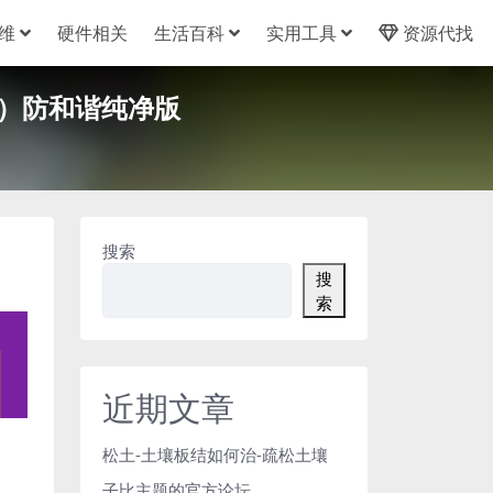
维
硬件相关
生活百科
实用工具
资源代找
.372）防和谐纯净版
搜索
搜
索
近期文章
松土-土壤板结如何治-疏松土壤
子比主题的官方论坛