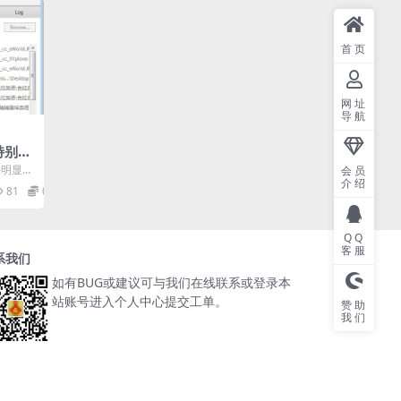
首页
网址
导航
2特别
Mul
效果明显的
会员
le
介绍
和性质
81
0
QQ
客服
系我们
如有BUG或建议可与我们在线联系或登录本
站账号进入个人中心提交工单。
赞助
我们