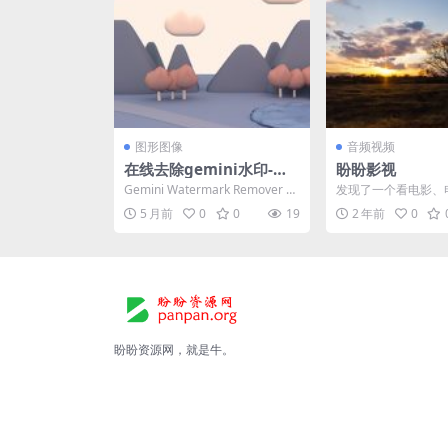
图形图像
音频视频
在线去除gemini水印-免
盼盼影视
费去除 Gemini / Nano B
Gemini Watermark Remover 免
发现了一个看电影、
anana 图片水印
费去除 Gemini / N...
地方 https://video.pa
5 月前
0
0
19
2 年前
0
盼盼资源网，就是牛。