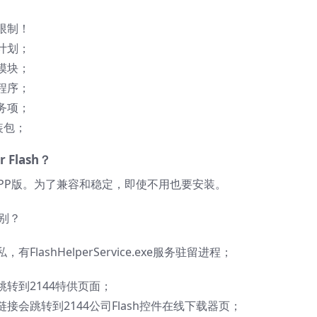
限制！
计划；
模块；
程序；
务项；
装包；
Flash？
X和PP版。为了兼容和稳定，即使不用也要安装。
区别？
ashHelperService.exe服务驻留进程；
转到2144特供页面；
会跳转到2144公司Flash控件在线下载器页；