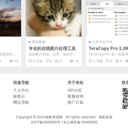
图形图像
文件与文件夹
专业的在线图片处理工具
TeraCopy Pro 3.
版-文件快速复制工具
电视剧的好
提供图片压缩、合并、加水印、
TeraCopy Pro 是一款
tilingual + Portab
npan.or...
模糊、编辑和切图功能，完全在
文件快速复制工具，用途
0
24
6 月前
0
0
16
2 年前
0
0
浏览器本地运行，快速、安...
跟Fast...
快速导航
关于本站
联
个人中心
VIP介绍
标签云
客服咨询
网址导航
推广计划
Copyright © 2024
盼盼资源网
- All rights reserved
隐私政策
京ICP备0000000号-1
京公网安备 00000000