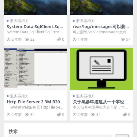
服务器相关
服务器相关
System.Data.SqlClient.SqlE
/var/log/messages可以删除
rror: 无法打开备份设备
吗
System.Data.SqlClient.SqlError:无
可以删除/var/log/messages文件，
法打开备份设备'...
但建议清空内容而不是直接删除文
2 年前
22
0
1 年前
57
件...
服务器相关
服务器相关
Http File Server 2.3M B300
关于黑群晖搭建从一个零经验
汉化绿色版-一键搭建Web服
到初步入坑的个人经验分享
一键搭建Web服务器 Http File Serv
本人12月初因手机内存不足，本想
务器-Web ftp
er 2.3M B300 汉化...
将手机里的图片和视频上传百度网
2 年前
32
0
2 年前
34
0
盘进行备份后删除手...
搜索