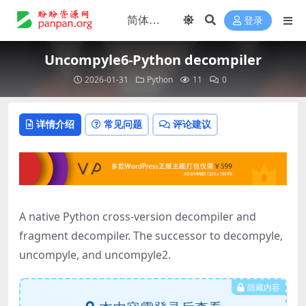
登录
Uncompyle6-Python decompiler
2026-01-31
Python
11
0
详情介绍
常见问题
评论建议
A native Python cross-version decompiler and
fragment decompiler. The successor to decompyle,
uncompyle, and uncompyle2.
隐藏内容