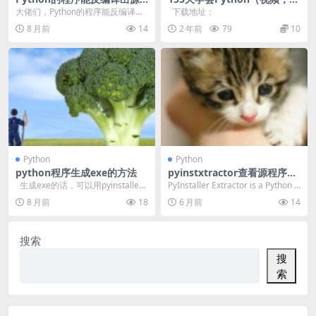
码吗
6G）
大佬们，Python的程序能反编译出
下载地址：
源码吗？几年前写的了 答： U...
8 月前
14
2 年前
79
10
Python
Python
python程序生成exe的方法
pyinstxtractor查看源程序Py
thon版本的工具
生成exe的话，可以用pyinstaller
PyInstaller Extractor is a Python s
打包
cript...
8 月前
18
6 月前
14
搜索
搜
索