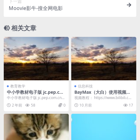
下一篇
Moovie影牛-搜全网电影
相关文章
教育教学
信息科技
中小学教材电子版 jc.pep.co
BayMax（大白）使用视频教
m.cn 下载器
程（2025）
中小学教材电子版 jc.pep.com.cn
视频教程： https://www.bilibili.co
下载器
m/video/BV1...
2 年前
58
0
10 月前
17