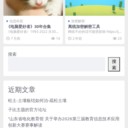
信息科技
加密解密
《电脑爱好者》30年合集
离线加密解密工具
《电脑爱好者》1993-2022 共30年
网络不好的话可能受影响 https://jia
合集 电脑知识合集 现已停更：
jiemi.panpan.org/
7 月前
14
2 年前
23
搜索
搜
索
近期文章
松土-土壤板结如何治-疏松土壤
子比主题的官方论坛
“山东省电化教育馆 关于举办2026第三届教育信息技术应用
创新大赛赛事解读