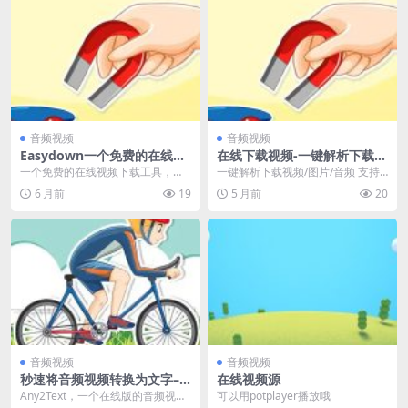
音频视频
音频视频
Easydown一个免费的在线视
在线下载视频-一键解析下载音
频下载工具
视频
一个免费的在线视频下载工具，支
一键解析下载视频/图片/音频 支持 Y
持从多个主流社交媒体平台（如Tik
ouTube, TikTok, Insta...
6 月前
19
5 月前
20
Tok、抖音、Y...
音频视频
音频视频
秒速将音频视频转换为文字–A
在线视频源
ny2Text
Any2Text，一个在线版的音频视频
可以用potplayer播放哦