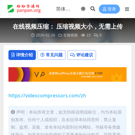
登录
在线视频压缩： 压缩视频大小，无需上传
2026-02-26
音频视频
23
0
详情介绍
常见问题
评论建议
https://videocompressors.com/zh
声明：本站所有文章，如无特殊说明或标注，均为本站原
创发布。任何个人或组织，在未征得本站同意时，禁止复
制、盗用、采集、发布本站内容到任何网站、书籍等各类媒
体平台。如若本站内容侵犯了原著者的合法权益，可联系我