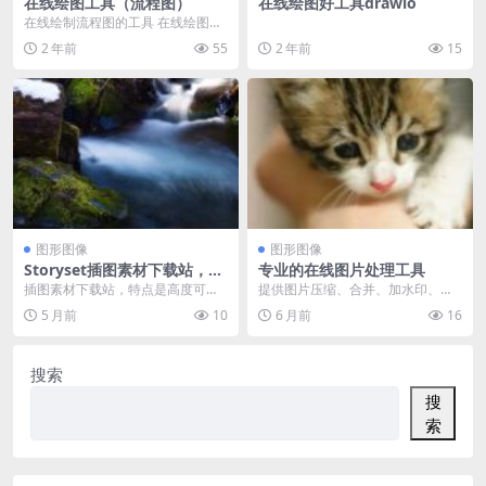
在线绘图工具（流程图）
在线绘图好工具drawio
在线绘制流程图的工具 在线绘图工
具，很精美哦，有很多现成的模板
2 年前
55
2 年前
15
可用 https:...
图形图像
图形图像
Storyset插图素材下载站，特
专业的在线图片处理工具
点是高度可自定义，支持自定
插图素材下载站，特点是高度可自
提供图片压缩、合并、加水印、模
义颜色
定义，支持自定义颜色、背景以及
糊、编辑和切图功能，完全在浏览
5 月前
10
6 月前
16
选择图层，可下载保存...
器本地运行，快速、安...
搜索
搜
索