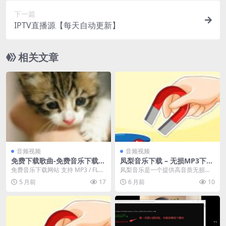
下一篇
IPTV直播源【每天自动更新】
相关文章
音频视频
音频视频
免费下载歌曲-免费音乐下载网
凤梨音乐下载 – 无损MP3下载
站 支持 MP3 / FLAC 无损音
与在线试听
免费音乐下载网站 支持 MP3 / FLA
凤梨音乐是一个提供高音质无损音
乐
C 无损音乐 网站介绍： 一个在线音
乐、MP3免费下载及在线试听的音
5 月前
17
6 月前
10
乐...
乐分享平台，包含丰...