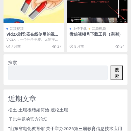
音频视频
上传下载
音频视频
Vid2X浏览器在线使用的视频
微信视频号下载工具（亲测）
转文字工具
Vid2X ，一个完全免费、无需注
册、浏览器在线使用的视频转文字
7 月前
27
8 月前
34
工具 把视频拖进...
搜索
搜
索
近期文章
松土-土壤板结如何治-疏松土壤
子比主题的官方论坛
“山东省电化教育馆 关于举办2026第三届教育信息技术应用