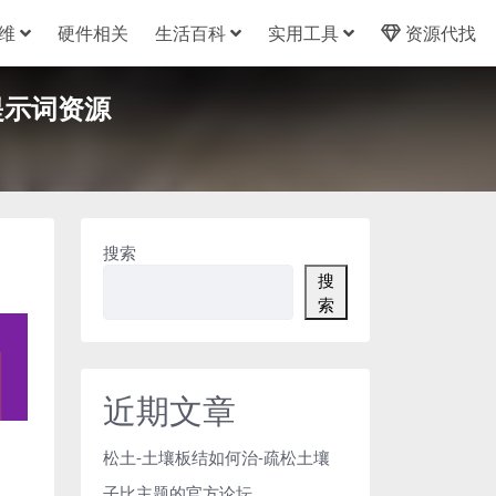
维
硬件相关
生活百科
实用工具
资源代找
I 提示词资源
搜索
搜
索
近期文章
松土-土壤板结如何治-疏松土壤
子比主题的官方论坛