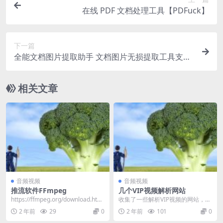
在线 PDF 文档处理工具【PDFuck】
下一篇
全能文档图片提取助手 文档图片无损提取工具支持
Word、PPT、Excel、EPUB
相关文章
音频视频
音频视频
推流软件FFmpeg
几个VIP视频解析网站
https://ffmpeg.org/download.html
收集了一些解析VIP视频的网站，从
...
此可以免费看VIP视频了
2 年前
29
0
2 年前
101
0