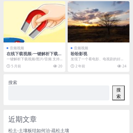
音频视频
音频视频
在线下载视频-一键解析下载音
盼盼影视
视频
一键解析下载视频/图片/音频 支持 Y
发现了一个看电影、电视剧的好地
ouTube, TikTok, Insta...
方 https://video.panpan.or...
5 月前
20
2 年前
24
搜索
搜
索
近期文章
松土-土壤板结如何治-疏松土壤