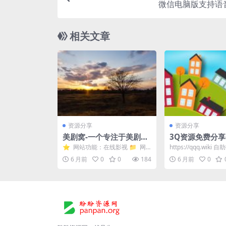
微信电脑版支持语
相关文章
资源分享
资源分享
美剧窝-一个专注于美剧和
3Q资源免费分
电影资源分享的网站
⭐️ 网站功能：在线影视 📁 网
https://qqq.wik
站简介：一个专注于美剧和电影
永久免费下载，无需
6 月前
0
0
184
6 月前
0
资源分享的网站，...