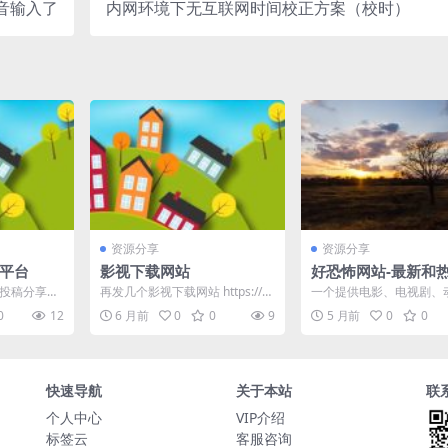
音输入了
内网环境下无互联网时间校正方案（校时）
资源分享
资源分享
享平台
影视下载网站
好恐怖网站-最新和
影视资源
i 自助投稿分享，
再发几个影视下载网站 https://et
一个提供电影、电视剧、
注册！
down.net https://1l...
纪录片下载的平台，可以
0
12
6 月前
0
0
9
5 月前
0
0
找到最新和热门的影视资源.
快速导航
关于本站
联
个人中心
VIP介绍
标签云
客服咨询