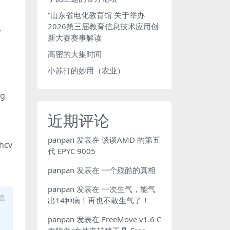
“山东省电化教育馆 关于举办
2026第三届教育信息技术应用创
v
新大赛赛事解读
高密的大集时间
小苏打的妙用（农业）
g
近期评论
panpan
发表在
谈谈AMD 的第五
hcv
代 EPYC 9005
panpan
发表在
一个残酷的真相
panpan
发表在
一次生气，能气
盗
出14种病！再也不敢生气了！
panpan
发表在
FreeMove v1.6 C