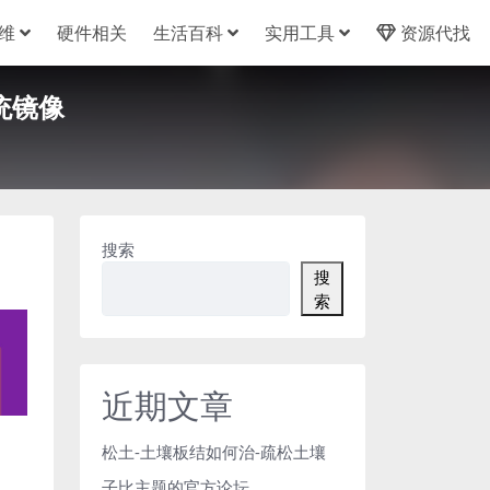
维
硬件相关
生活百科
实用工具
资源代找
统镜像
搜索
搜
索
近期文章
松土-土壤板结如何治-疏松土壤
子比主题的官方论坛