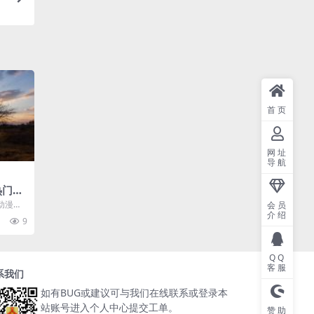
首页
网址
导航
热门的
动漫和
会员
介绍
在这里
9
..
QQ
客服
系我们
如有BUG或建议可与我们在线联系或登录本
站账号进入个人中心提交工单。
赞助