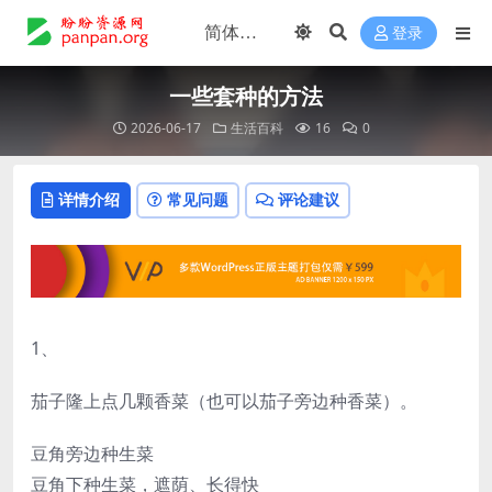
登录
一些套种的方法
2026-06-17
生活百科
16
0
详情介绍
常见问题
评论建议
1、
茄子隆上点几颗香菜（也可以茄子旁边种香菜）。
豆角旁边种生菜
豆角下种生菜，遮荫、长得快