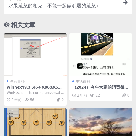
水果蔬菜的相克（不能一起做邻居的蔬菜）
相关文章
生活百科
生活百科
winhex19.3 SR-4 X86&X64
（2024）今年大家的消费都降
英文专家特别版
级到什么程度了
WinHex is in its core a universal h
2 年前
22
0
exade...
2 年前
56
0