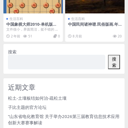
生活百科
生活百科
中国象棋大师2010-单机版单
中国民间诸神谱.民俗版画.年
文件绿色版740K大小
画.民国时期
文件很小，界面简洁，挺不错的 给
有兴趣的朋友。。。 象棋大师2010
2 年前
51
0
8 月前
20
绿色单机版:...
搜索
搜
索
近期文章
松土-土壤板结如何治-疏松土壤
子比主题的官方论坛
“山东省电化教育馆 关于举办2026第三届教育信息技术应用
创新大赛赛事解读