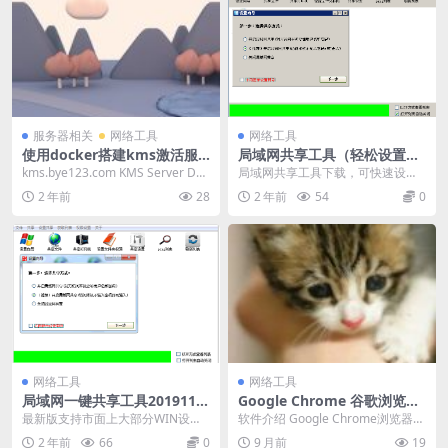
服务器相关
网络工具
网络工具
使用docker搭建kms激活服
局域网共享工具（轻松设置Wi
务器
n7、Winxp相互共享）
kms.bye123.com KMS Server Doc
局域网共享工具下载，可快速设置
ker Image b...
你的xp、win7系统的文件共享设
2 年前
28
2 年前
54
0
置，使其它局域网...
网络工具
网络工具
局域网一键共享工具2019110
Google Chrome 谷歌浏览器
2
便携增强版
最新版支持市面上大部分WIN设
软件介绍 Google Chrome浏览器增
备，包括WIN7 ,WIN8,WIN10 。 另
强版，采用原版加入shuax便携式
2 年前
66
0
9 月前
19