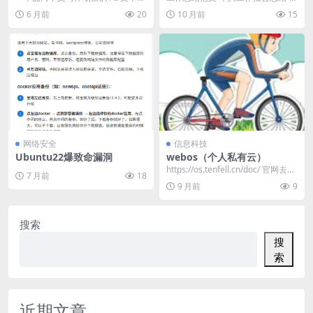
“人性化”改写工具，用于识别和去除
业论文怎么写-心得体会优秀满分作
6 月前
20
10 月前
15
AI 生成...
文 - 飞速范...
网络安全
信息科技
Ubuntu22爆致命漏洞
webos（个人私有云）
https://os.tenfell.cn/doc/ 官网去看
7 月前
18
教程，直接安装就是...
9 月前
9
搜索
搜
索
近期文章