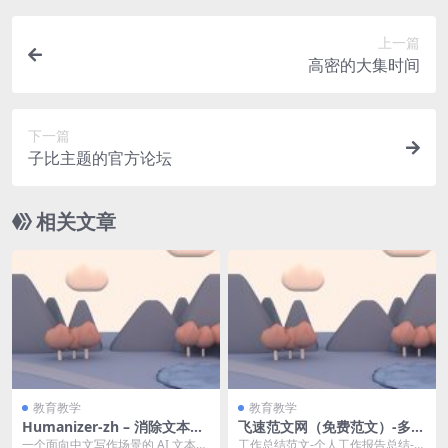
上一篇
高密的大集时间
下一篇
子比主题的官方论坛
相关文章
教育教学
教育教学
Humanizer-zh – 消除文本中
飞速范文网（免费范文）-多多
AI 生成的痕迹
范文网
一个面向中文写作场景的 AI 文本
工作总结范文-个人工作报告总结-毕