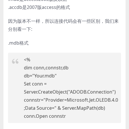
.accdb是2007版access的格式
因为版本不一样，所以连接代码会有一些区别，我们来
分别看一下:
.mdb格式
<%
dim conn,connstr,db
db="Your.mdb"
Set conn =
Server.CreateObject("ADODB.Connection")
connstr="Provider=Microsoft.Jet.OLEDB.4.0
;Data Source=" & Server.MapPath(db)
conn.Open connstr