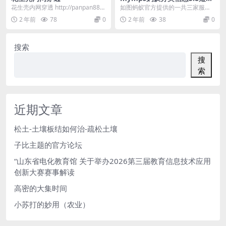
接口配置教程
花生壳内网穿透 http://panpan884
如图蚂蚁官方提供的一共三家服务
8.xicp.net/
商： 通道一 短信通(www.dxton.co
2 年前
78
0
2 年前
38
0
m)...
搜索
搜
索
近期文章
松土-土壤板结如何治-疏松土壤
子比主题的官方论坛
“山东省电化教育馆 关于举办2026第三届教育信息技术应用
创新大赛赛事解读
高密的大集时间
小苏打的妙用（农业）