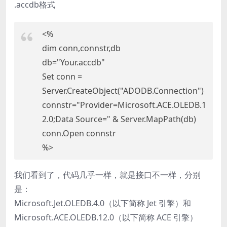
.accdb格式
<%
dim conn,connstr,db
db="Your.accdb"
Set conn =
Server.CreateObject("ADODB.Connection")
connstr="Provider=Microsoft.ACE.OLEDB.1
2.0;Data Source=" & Server.MapPath(db)
conn.Open connstr
%>
我们看到了，代码几乎一样，就是接口不一样，分别
是：
Microsoft.Jet.OLEDB.4.0（以下简称 Jet 引擎）和
Microsoft.ACE.OLEDB.12.0（以下简称 ACE 引擎）