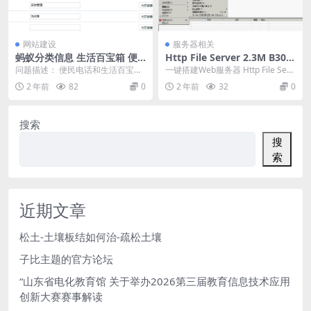
网站建设
服务器相关
蚂蚁分类信息 生活百宝箱 便
Http File Server 2.3M B300
民电话
汉化绿色版-一键搭建Web服
问题描述： 便民电话和生活百宝箱
一键搭建Web服务器 Http File Serv
务器-Web ftp
添加内容会出现空白的也删不了 添
er 2.3M B300 汉化...
2 年前
82
0
2 年前
32
0
加电话 或者链接...
搜索
搜
索
近期文章
松土-土壤板结如何治-疏松土壤
子比主题的官方论坛
“山东省电化教育馆 关于举办2026第三届教育信息技术应用
创新大赛赛事解读