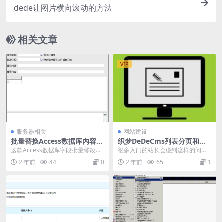
dede让图片横向滚动的方法
相关文章
VIP
服务器相关
网站建设
批量替换Access数据库内容工
织梦DeDeCms列表分页和内
具-Access数据库字段批量修
容页分页错位解决办法
这款Access数据库字段批量修改工
很多入门的站长会碰到这样的问
改
具是一款轻量级的Access数据库字
题，织梦的通病，下面总结了一下
2 年前
44
0
2 年前
65
1
段内容替...
织梦的列表页和文章页分...